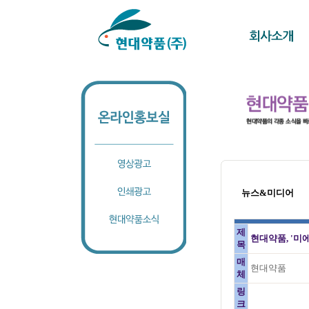
뉴스&미디어
제
현대약품, '미
목
매
현대약품
체
링
크