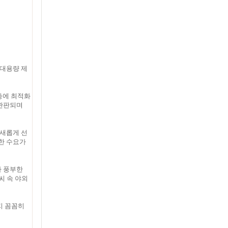
 대용량 제
충에 최적화
 완판되며
 새롭게 선
대한 수요가
가 풍부한
씨 속 야외
지 꼼꼼히