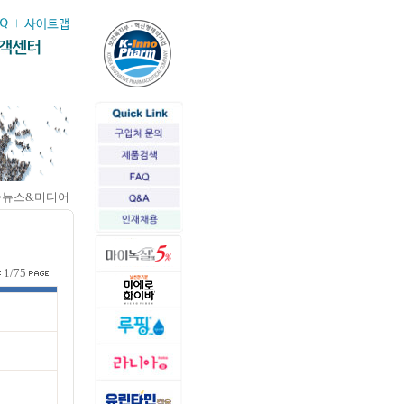
>뉴스&미디어
1/75