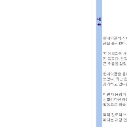
내
용
현대약품의 식
품을 출시했다.
‘미에로화이바 
된 음료다. 건
큰 호응을 얻었
현대약품은 올해
보였다. 최근 
증가하고 있다는
이번 대용량 
시칠리아산 레몬
활동으로 땀을 
특히 칼로리 부
따지는 저당·