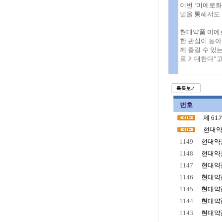
이번 ‘미에로
널을 통해서도 
현대약품 미에
한 관심이 높아
께 즐길 수 있
로 기대한다”고
번호
제 6
현대약
1149
현대약품
1148
현대약품
1147
현대약품
1146
현대약품
1145
현대약품
1144
현대약품
1143
현대약품