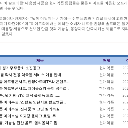
화이바 솔트레몬’ 대용량 제품은 현대약품 통합몰은 물론 이마트를 비롯한 오프
만나볼 수 있다.
로화이바 관계자는 “날이 더워지는 시기에는 수분 보충과 건강을 동시에 고려한
지기 마련이다”며 “미에로화이바는 이러한 소비자 니즈를 반영해 솔트레몬 을 
는 대용량 제품으로 선보인 만큼 맛과 기능성, 용량까지 만족시키는 제품으로 자
 말했다.
제목
매체
1기 정기주주총회 소집공고
현대약품
20
품 약사 전용 약국몰 서비스 이용 안내
현대약품
20
 아트엠콘서트, 한경아르떼TV와 콘텐츠...
현대약품
20
 아트엠콘서트, 차이콥스키 국제 콩쿠르...
현대약품
20
, AI 기반 영업 교육 플랫폼 도입…...
현대약품
20
 마이녹셀, '스칼프 인텐시브 탈모앰플...
현대약품
20
 마이녹셀, 신제품 '씨크닝 멜라녹실 ...
현대약품
20
 마이녹셀 X 고창 웰파크 호텔, 두...
현대약품
20
, 기능성 탄산 음료 ‘헬씨올리고 팝 ...
현대약품
20