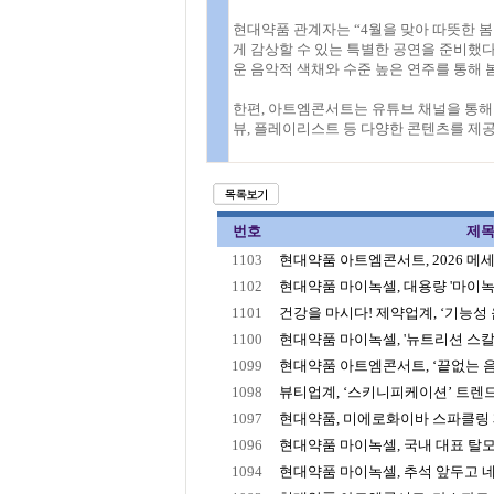
현대약품 관계자는 “4월을 맞아 따뜻한 
게 감상할 수 있는 특별한 공연을 준비했
운 음악적 색채와 수준 높은 연주를 통해 
한편, 아트엠콘서트는 유튜브 채널을 통해 
뷰, 플레이리스트 등 다양한 콘텐츠를 제
번호
제
1103
현대약품 아트엠콘서트, 2026 메세나
1102
현대약품 마이녹셀, 대용량 '마이녹셀
1101
건강을 마시다! 제약업계, ‘기능성 음료
1100
현대약품 마이녹셀, '뉴트리션 스칼프
1099
현대약품 아트엠콘서트, ‘끝없는 음악
1098
뷰티업계, ‘스키니피케이션’ 트렌드에
1097
현대약품, 미에로화이바 스파클링 제로
1096
현대약품 마이녹셀, 국내 대표 탈모 
1094
현대약품 마이녹셀, 추석 앞두고 네