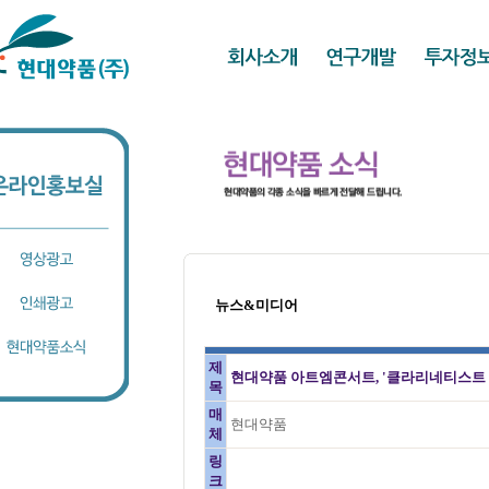
뉴스&미디어
제
현대약품 아트엠콘서트, '클라리네티스트 조
목
매
현대약품
체
링
크