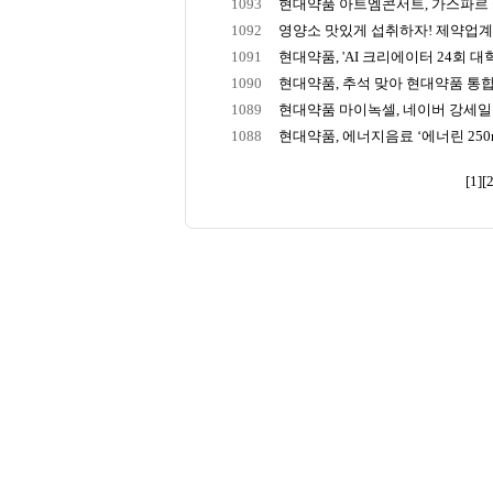
1093
현대약품 아트엠콘서트, 가스파르 카
1092
영양소 맛있게 섭취하자! 제약업계, 
1091
현대약품, 'AI 크리에이터 24회 대학
1090
현대약품, 추석 맞아 현대약품 통합
1089
현대약품 마이녹셀, 네이버 강세일 
1088
현대약품, 에너지음료 ‘에너린 250mL
[1]
[2