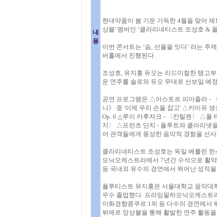
현대약품이 봄 기운 가득한 4월을 맞아 제
상블' 멤버인 ‘클라리네티스트 조성호 & 
내
용
이번 콘서트는 ‘숨, 선율을 잇다’ 라는 주
버홀에서 진행된다.
조성호, 유지홍 듀오는 리드미컬한 탱고부
운 연주를 솔로와 듀오 무대로 선보일 예정
공연 프로그램은 △아스토르 피아졸라 - 〈
니》 중 '이제 우리 손을 잡고' △카미유 
Op. 6 △루이 카후자크 - 〈칸틸렌〉 △
지〉 △프란츠 단치 - 플루트와 클라리넷을 
어 관객들에게 풍성한 음악적 경험을 선사
클라리네티스트 조성호는 독일 베를린 한스
모닉오케스트라에서 7년간 수석으로 활약
등 국내외 유수의 경연에서 뛰어난 성적을
플루티스트 유지홍은 서울대학교 음악대학 
우수 졸업했다. 프라임필하모닉오케스트라
이화경향콩쿠르 1위 등 다수의 경연에서 
뷔에르 앙상블을 통해 활발한 연주 활동을