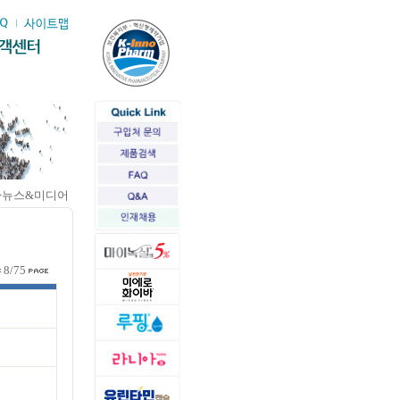
>뉴스&미디어
8/75