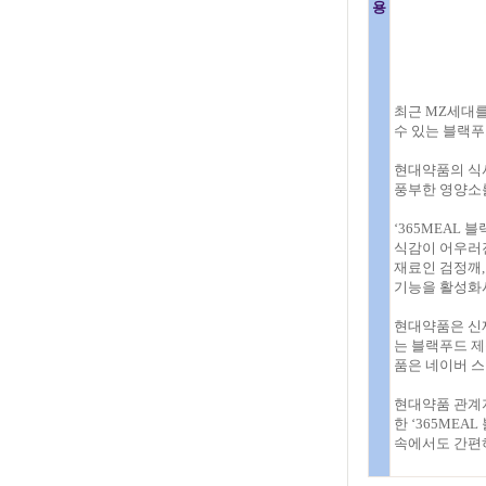
용
최근 MZ세대를
수 있는 블랙푸
현대약품의 식사
풍부한 영양소를
‘365MEAL
식감이 어우러진
재료인 검정깨,
기능을 활성화
현대약품은 신제품
는 블랙푸드 제
품은 네이버 스
현대약품 관계
한 ‘365MEA
속에서도 간편