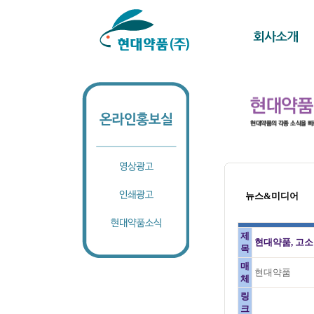
뉴스&미디어
제
현대약품, 고소
목
매
현대약품
체
링
크