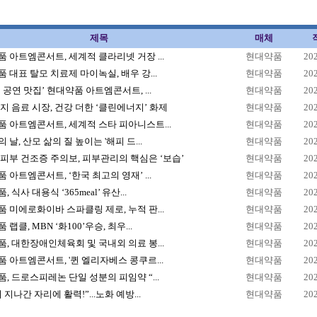
제목
매체
 아트엠콘서트, 세계적 클라리넷 거장 ...
현대약품
20
 대표 탈모 치료제 마이녹실, 배우 강...
현대약품
20
 공연 맛집’ 현대약품 아트엠콘서트, ...
현대약품
20
지 음료 시장, 건강 더한 ‘클린에너지’ 화제
현대약품
20
 아트엠콘서트, 세계적 스타 피아니스트...
현대약품
20
 날, 산모 삶의 질 높이는 '해피 드...
현대약품
20
피부 건조증 주의보, 피부관리의 핵심은 ‘보습’
현대약품
20
 아트엠콘서트, ‘한국 최고의 영재’ ...
현대약품
20
 식사 대용식 ‘365meal’ 유산...
현대약품
20
 미에로화이바 스파클링 제로, 누적 판...
현대약품
20
랩클, MBN ‘화100’우승, 최우...
현대약품
20
, 대한장애인체육회 및 국내외 의료 봉...
현대약품
20
 아트엠콘서트, '퀸 엘리자베스 콩쿠르...
현대약품
20
, 드로스피레논 단일 성분의 피임약 “...
현대약품
20
 지나간 자리에 활력!”...노화 예방...
현대약품
20