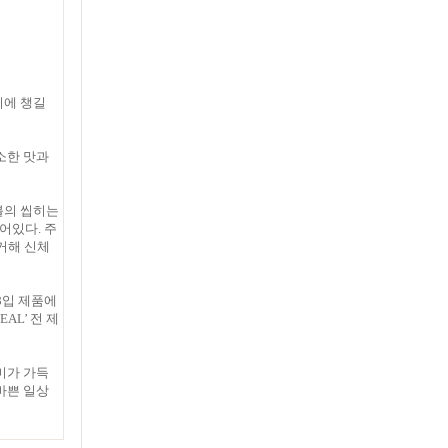
시에 챙길
소한 맛과
 볼의 씹히는
어있다. 주
거해 신체
28입 제품에
AL’ 전 제
미가 가득
 바쁜 일상