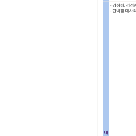
- 검정깨, 검
- 단백질 대사
내