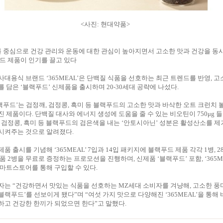
<사진: 현대약품>
 중심으로 건강 관리와 운동에 대한 관심이 높아지면서 고소한 맛과 건강을 동
드 제품이 인기를 끌고 있다
대용식 브랜드 ‘365MEAL’은 단백질 식품을 선호하는 최근 트렌드를 반영, 고
 담은 ‘블랙푸드’ 신제품을 출시하며 20-30세대 공략에 나섰다.
 블랙푸드’는 검정깨, 검정콩, 흑미 등 블랙푸드의 고소한 맛과 바삭한 오트 크런치
 제품이다. 단백질 대사와 에너지 생성에 도움을 줄 수 있는 비오틴이 750μg 들
 검정콩, 흑미 등 블랙푸드의 검은색을 내는 ‘안토시아닌’ 성분은 활성산소를 제
시켜주는 것으로 알려졌다.
 출시를 기념해 ‘365MEAL’ 7입과 14입 패키지에 블랙푸드 제품 각각 1병, 
품 2병을 무료로 증정하는 프로모션을 진행하며, 신제품 ‘블랙푸드’ 포함, ‘365ME
마트스토어를 통해 구입할 수 있다.
자는 “건강하면서 맛있는 식품을 선호하는 MZ세대 소비자를 겨냥해, 고소한 풍
L 블랙푸드’를 선보이게 됐다”며 “여섯 가지 맛으로 다양해진 ‘365MEAL’을 통해
하고 건강한 한끼가 되었으면 한다”고 말했다.