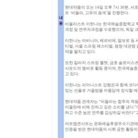
현대약품이 오는 14일 오후 7시 30분,
트 ‘비올라, 고유의 음색’을 진행한다.
내
용
비올리스트 이한나는 한국예술종합학교 학
과정 및 연주자과정을 수료했으며, 독일 
이한나는 라비니아, 베르비에, 말보로 등 
티벌, 서울 스프링 페스티벌, 평창 대관령
약을 펼치고 있다.
또한 칼라치 스트링 퀄텟, 금호 솔로이스츠
사운드의 멤버로 활동 중이며, 한국예술종
고 있다.
이한나는 피아니스트 강형은과 함께 코다이
있는 선율로 가을밤을 아름답게 장식할 예
현대약품 관계자는 “비올라는 합주의 역동
이올린에 비해 진하고 깊은 소리를 낸다.
하고 수준 높은 연주를 감상하길 바란다”고
아트엠콘서트는 문화예술후원우수기관에서 
인증을 받은 현대약품의 사회 공헌 활동이