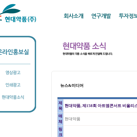
뉴스&미디어
제
현대약품, 제158회 아트엠콘서트 비올리스
목
매
현대약품
체
링
크