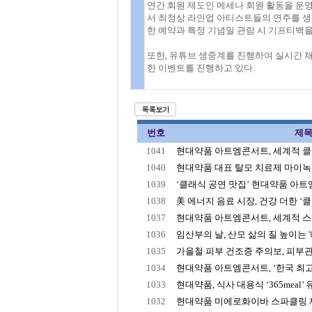
연간 회원 제도인 메세나 회원 활동을 운영
서 최정상 라인업 아티스트들의 연주를 생
한 예약과 특정 기념일 관람 시 기프티백을
또한, 유튜브 생중계를 진행하여 실시간 
한 이벤트를 진행하고 있다.
번호
제
1041
현대약품 아트엠콘서트, 세계적 클라
1040
현대약품 대표 탈모 치료제 마이녹실,
1039
‘클래식 공연 맛집’ 현대약품 아트엠콘
1038
美 에너지 음료 시장, 건강 더한 ‘
1037
현대약품 아트엠콘서트, 세계적 스타
1036
임산부의 날, 산모 삶의 질 높이는 '해
1035
가을철 피부 건조증 주의보, 피부관
1034
현대약품 아트엠콘서트, ‘한국 최고의 
1033
현대약품, 식사 대용식 ‘365meal’ 유
1032
현대약품 미에로화이바 스파클링 제로