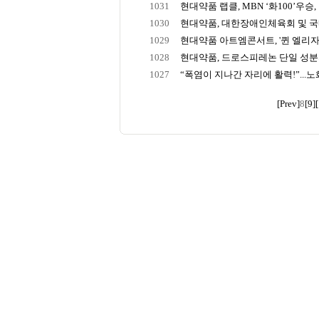
1031
현대약품 랩클, MBN ‘화100’우승, 
1030
현대약품, 대한장애인체육회 및 국내
1029
현대약품 아트엠콘서트, '퀸 엘리자
1028
현대약품, 드로스피레논 단일 성분의 
1027
“폭염이 지나간 자리에 활력!”...노화
[Prev]
8
[9]