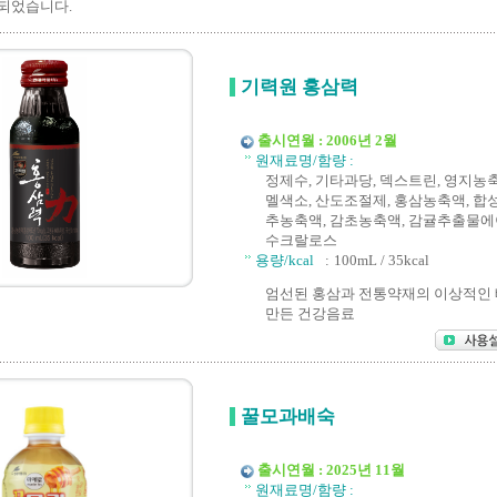
 되었습니다.
기력원 홍삼력
출시연월 : 2006년 2월
원재료명/함량 :
정제수, 기타과당, 덱스트린, 영지농축
멜색소, 산도조절제, 홍삼농축액, 합성
추농축액, 감초농축액, 감귤추출물에
수크랄로스
용량/kcal
:
100mL / 35kcal
엄선된 홍삼과 전통약재의 이상적인
만든 건강음료
꿀모과배숙
출시연월 : 2025년 11월
원재료명/함량 :