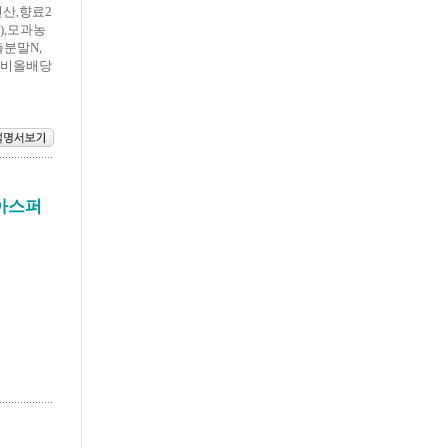
산,향료2
),모과농
출분말N,
테비올배당
아스퍼