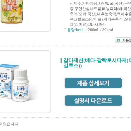
정제수,기타과당,사양벌꿀(국산),구연
종,구연산삼나트륨,배농축액(배:국산
축액(모과:국산),대추농축액,맥아추
수크랄로스(감미료),계피농축액,스
체(감미료),DL-사과산
용량/kcal
:
280mL / 80kcal
갈타제산(베타-갈락토시다제(
길루스))
 되었습니다.