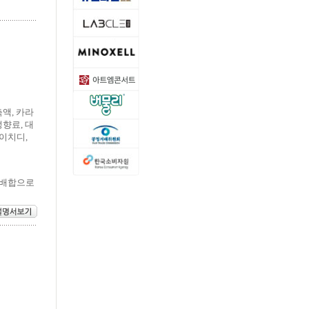
액, 카라
향료, 대
이치디,
 배합으로